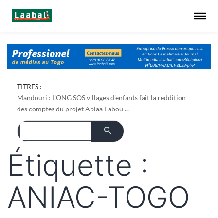
Dapaong : l'ONG AREF pose les bases foncières de son
TITRES :
projet de culture du bambou ...
Mandouri : L'ONG SOS villages d'enfants fait la reddition
des comptes du projet Ablaa Fabou ...
Étiquette :
ANIAC-TOGO