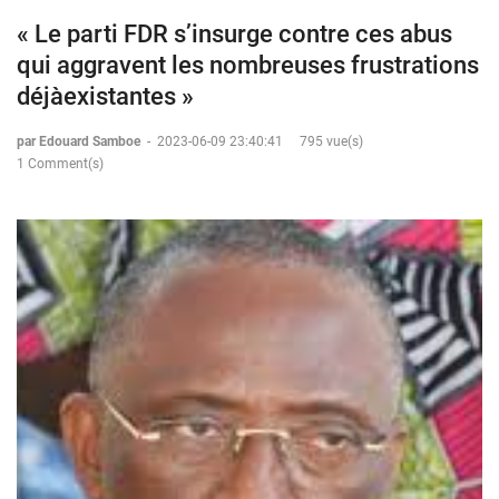
« Le parti FDR s’insurge contre ces abus
qui aggravent les nombreuses frustrations
déjàexistantes »
par Edouard Samboe
-
2023-06-09 23:40:41
795 vue(s)
1 Comment(s)