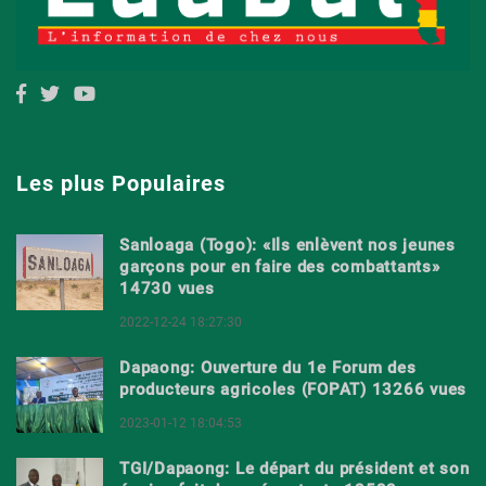
Les plus Populaires
Sanloaga (Togo): «Ils enlèvent nos jeunes
garçons pour en faire des combattants»
14730 vues
2022-12-24 18:27:30
Dapaong: Ouverture du 1e Forum des
producteurs agricoles (FOPAT) 13266 vues
2023-01-12 18:04:53
TGI/Dapaong: Le départ du président et son