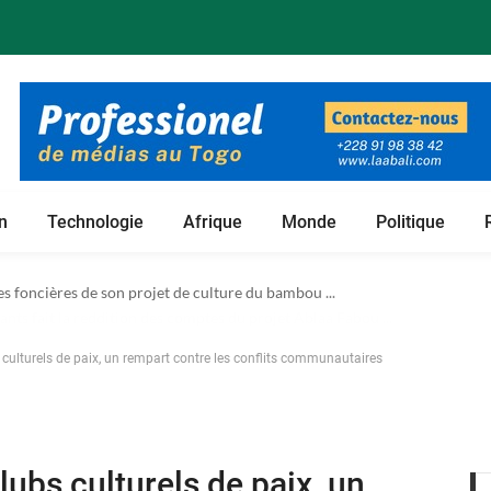
n
Technologie
Afrique
Monde
Politique
 foncières de son projet de culture du bambou ...
culturels de paix, un rempart contre les conflits communautaires
ubs culturels de paix, un