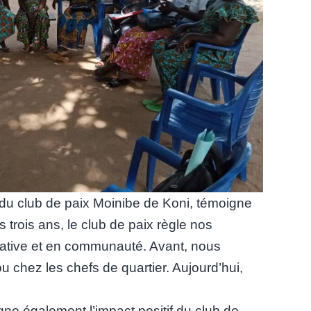
 club de paix Moinibe de Koni, témoigne
is trois ans, le club de paix règle nos
rative et en communauté. Avant, nous
u chez les chefs de quartier. Aujourd’hui,
e également l’impact positif du club de