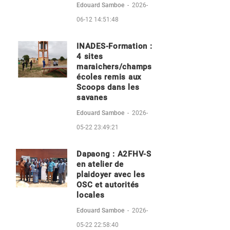
Edouard Samboe
-
2026-
06-12 14:51:48
INADES-Formation :
4 sites
maraichers/champs
écoles remis aux
Scoops dans les
savanes
Edouard Samboe
-
2026-
05-22 23:49:21
Dapaong : A2FHV-S
en atelier de
plaidoyer avec les
OSC et autorités
locales
Edouard Samboe
-
2026-
05-22 22:58:40