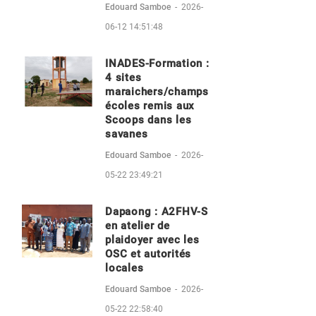
Edouard Samboe
-
2026-
06-12 14:51:48
INADES-Formation :
4 sites
maraichers/champs
écoles remis aux
Scoops dans les
savanes
Edouard Samboe
-
2026-
05-22 23:49:21
Dapaong : A2FHV-S
en atelier de
plaidoyer avec les
OSC et autorités
locales
Edouard Samboe
-
2026-
05-22 22:58:40