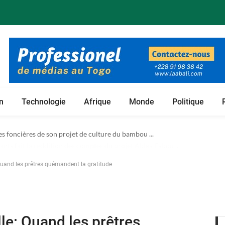
n
Technologie
Afrique
Monde
Politique
 foncières de son projet de culture du bambou ...
 Quand les prêtres quémandent la gratitude
lle: Quand les prêtres