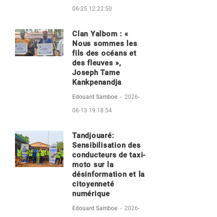
06-25 12:22:50
Clan Yalbom : «
Nous sommes les
fils des océans et
des fleuves »,
Joseph Tame
Kankpenandja
Edouard Samboe
-
2026-
06-13 19:18:54
Tandjouaré:
Sensibilisation des
conducteurs de taxi-
moto sur la
désinformation et la
citoyenneté
numérique
Edouard Samboe
-
2026-