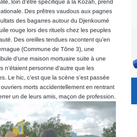
alité, loin d’être spécifique à la Kozah, prend
ationale. Des prêtres vaudous aux pagnes
ésultats des bagarres autour du Djenkoumé
ile rouge lors des rituels chez les peuples
uté. Des oreilles tendues racontent qu’en
kpernague (Commune de Tône 3), une
tibule d’une maison mortuaire suite à une
rs n’étaient personne d’autre que les
es. Le hic, c’est que la scène s’est passée
 ouvriers morts accidentellement en rentrant
errer un de leurs amis, maçon de profession.