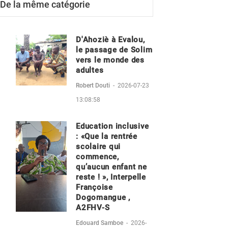
De la même catégorie
D'Ahoziè à Evalou,
le passage de Solim
vers le monde des
adultes
Robert Douti
-
2026-07-23
13:08:58
Education inclusive
: «Que la rentrée
scolaire qui
commence,
qu’aucun enfant ne
reste ! », Interpelle
Françoise
Dogomangue ,
A2FHV-S
Edouard Samboe
-
2026-