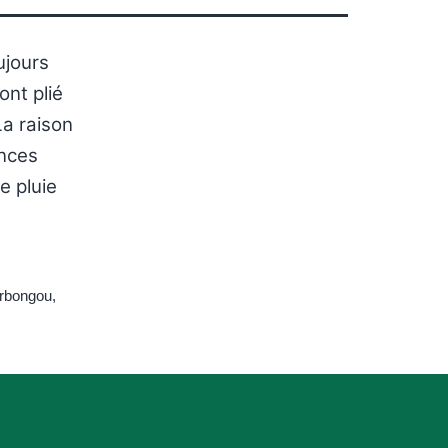
ujours
nt plié
La raison
ences
e pluie
rbongou
,