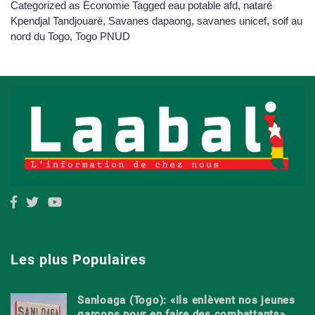
Categorized as
Économie
Tagged
eau potable afd
,
nataré
Kpendjal Tandjouaré
,
Savanes dapaong
,
savanes unicef
,
soif au
nord du Togo
,
Togo PNUD
Les plus Populaires
Sanloaga (Togo): «Ils enlèvent nos jeunes
garçons pour en faire des combattants»