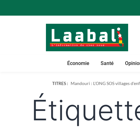
Économie
Santé
Opinio
Dapaong : l'ONG AREF pose les bases
TITRES :
Mandouri : L'ONG SOS villages d'enfa
Étiquett