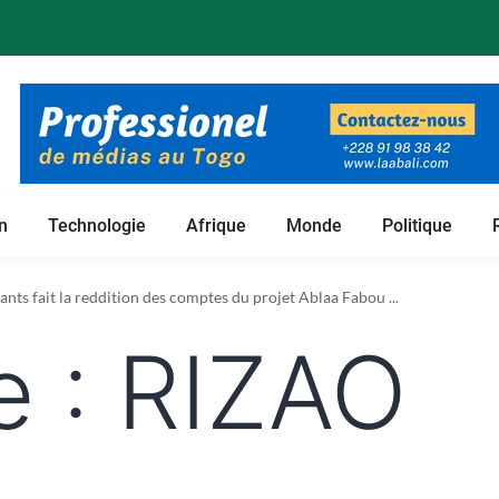
n
Technologie
Afrique
Monde
Politique
 foncières de son projet de culture du bambou ...
nts fait la reddition des comptes du projet Ablaa Fabou ...
e :
RIZAO