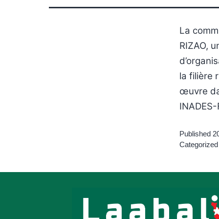
La commu
RIZAO, un
d’organis
la filièr
œuvre da
INADES-F
Published
2
Categorized