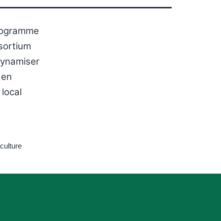
programme
nsortium
edynamiser
 en
local
iculture