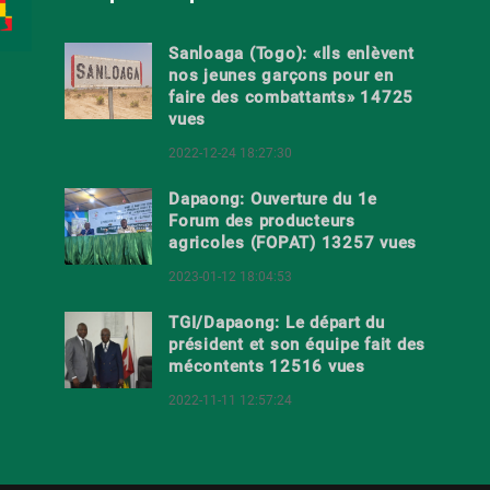
Sanloaga (Togo): «Ils enlèvent
nos jeunes garçons pour en
faire des combattants» 14725
vues
2022-12-24 18:27:30
Dapaong: Ouverture du 1e
Forum des producteurs
agricoles (FOPAT) 13257 vues
2023-01-12 18:04:53
TGI/Dapaong: Le départ du
président et son équipe fait des
mécontents 12516 vues
2022-11-11 12:57:24