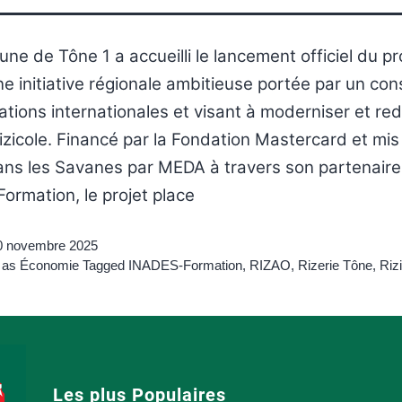
ne de Tône 1 a accueilli le lancement officiel du 
e initiative régionale ambitieuse portée par un co
ations internationales et visant à moderniser et r
e rizicole. Financé par la Fondation Mastercard et mis
ns les Savanes par MEDA à travers son partenaire 
ormation, le projet place
0 novembre 2025
 as
Économie
Tagged
INADES-Formation
,
RIZAO
,
Rizerie Tône
,
Riz
Les plus Populaires