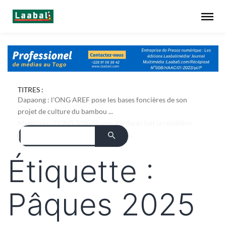
TITRES :
Dapaong : l'ONG AREF pose les bases foncières de son
projet de culture du bambou ...
Mandouri : L'ONG SOS villages d'enfants fait la reddition
des comptes du projet Ablaa Fabou ...
Étiquette :
Pâques 2025