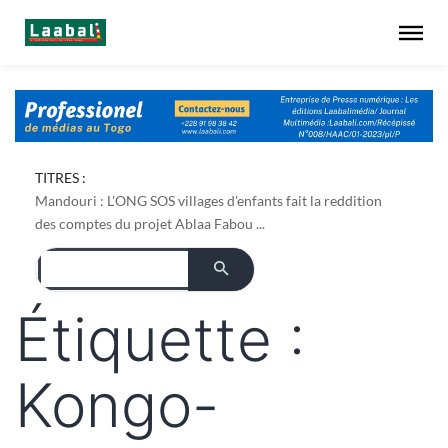
Dapaong : l'ONG AREF pose les bases foncières de son
TITRES :
projet de culture du bambou ...
Mandouri : L'ONG SOS villages d'enfants fait la reddition
des comptes du projet Ablaa Fabou ...
Étiquette :
Kongo-