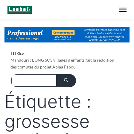
Dapaong : l'ONG AREF pose les bases foncières de son
TITRES :
projet de culture du bambou ...
Mandouri : L'ONG SOS villages d'enfants fait la reddition
des comptes du projet Ablaa Fabou ...
Étiquette :
grossesse