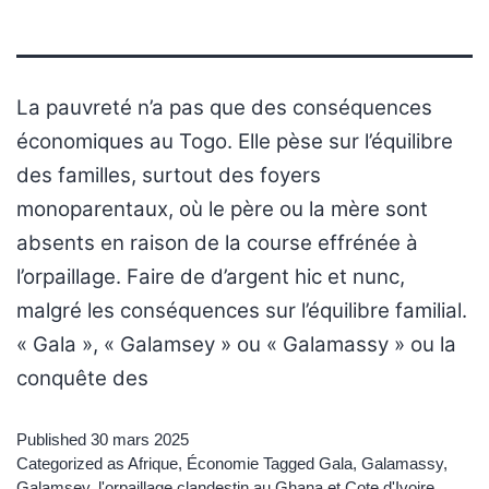
La pauvreté n’a pas que des conséquences
économiques au Togo. Elle pèse sur l’équilibre
des familles, surtout des foyers
monoparentaux, où le père ou la mère sont
absents en raison de la course effrénée à
l’orpaillage. Faire de d’argent hic et nunc,
malgré les conséquences sur l’équilibre familial.
« Gala », « Galamsey » ou « Galamassy » ou la
conquête des
Published
30 mars 2025
Categorized as
Afrique
,
Économie
Tagged
Gala
,
Galamassy
,
Galamsey
,
l'orpaillage clandestin au Ghana et Cote d'Ivoire
,