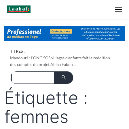
Dapaong : l'ONG AREF pose les bases foncières de son
TITRES :
projet de culture du bambou ...
Mandouri : L'ONG SOS villages d'enfants fait la reddition
des comptes du projet Ablaa Fabou ...
Étiquette :
femmes