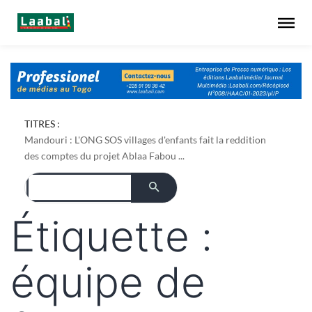
Dapaong : l'ONG AREF pose les bases foncières de son
TITRES :
projet de culture du bambou ...
Mandouri : L'ONG SOS villages d'enfants fait la reddition
des comptes du projet Ablaa Fabou ...
Étiquette :
équipe de