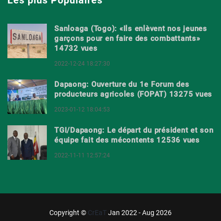
Les plus Populaires
Sanloaga (Togo): «Ils enlèvent nos jeunes
garçons pour en faire des combattants»
14732 vues
2022-12-24 18:27:30
Dapaong: Ouverture du 1e Forum des
producteurs agricoles (FOPAT) 13275 vues
2023-01-12 18:04:53
TGI/Dapaong: Le départ du président et son
équipe fait des mécontents 12536 vues
2022-11-11 12:57:24
Copyright ©
CrEaT
Jan 2022 - Aug 2026