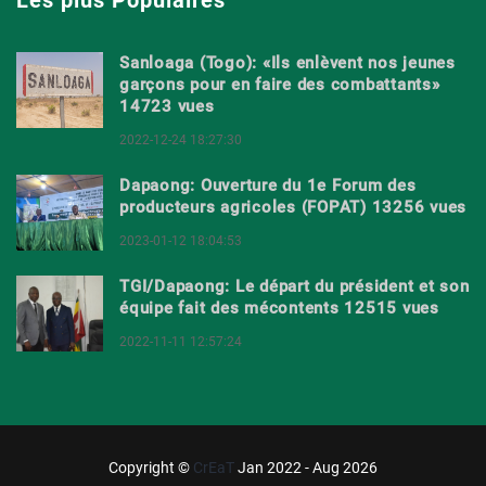
Les plus Populaires
Sanloaga (Togo): «Ils enlèvent nos jeunes
garçons pour en faire des combattants»
14723 vues
2022-12-24 18:27:30
Dapaong: Ouverture du 1e Forum des
producteurs agricoles (FOPAT) 13256 vues
2023-01-12 18:04:53
TGI/Dapaong: Le départ du président et son
équipe fait des mécontents 12515 vues
2022-11-11 12:57:24
Copyright ©
CrEaT
Jan 2022 - Aug 2026