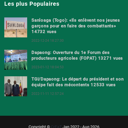
Les plus Populaires
Sanloaga (Togo): «Ils enlèvent nos jeunes
garçons pour en faire des combattants»
14732 vues
2022-12-24 18:27:30
Dapaong: Ouverture du 1e Forum des
producteurs agricoles (FOPAT) 13271 vues
2023-01-12 18:04:53
TGI/Dapaong: Le départ du président et son
équipe fait des mécontents 12533 vues
2022-11-11 12:57:24
Copyright ©
CrEaT
Jan 2022 - Aug 2026