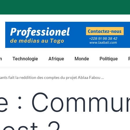
n
Technologie
Afrique
Monde
Politique
 foncières de son projet de culture du bambou ...
nts fait la reddition des comptes du projet Ablaa Fabou ...
e :
Commun