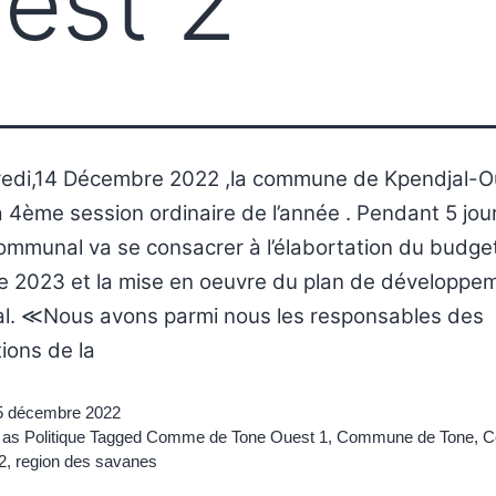
est 2
edi,14 Décembre 2022 ,la commune de Kpendjal-Ou
 4ème session ordinaire de l’année . Pendant 5 jour
ommunal va se consacrer à l’élabortation du budget 
ée 2023 et la mise en oeuvre du plan de développe
. ≪Nous avons parmi nous les responsables des
ions de la
5 décembre 2022
 as
Politique
Tagged
Comme de Tone Ouest 1
,
Commune de Tone
,
C
2
,
region des savanes