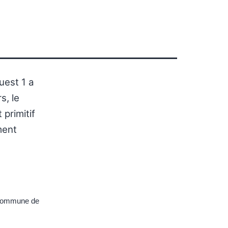
est 1 a
s, le
primitif
ment
ommune de