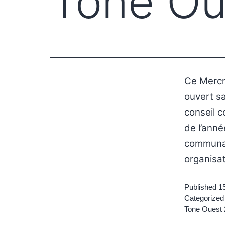
Tone Ou
Ce Mercr
ouvert sa
conseil c
de l’ann
communal
organisat
Published
1
Categorized
Tone Ouest 