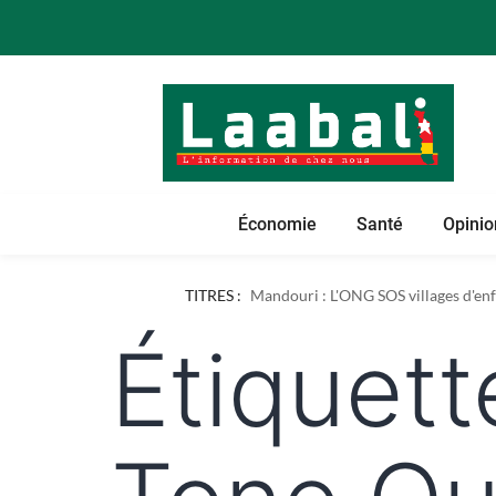
Économie
Santé
Opinio
Dapaong : l'ONG AREF pose les bases
TITRES :
Mandouri : L'ONG SOS villages d'enfa
Étiquett