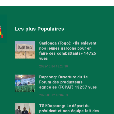
Les plus Populaires
Sanloaga (Togo): «Ils enlèvent
nos jeunes garçons pour en
faire des combattants» 14725
vues
2022-12-24 18:27:30
Dapaong: Ouverture du 1e
Forum des producteurs
agricoles (FOPAT) 13257 vues
2023-01-12 18:04:53
TGI/Dapaong: Le départ du
président et son équipe fait des