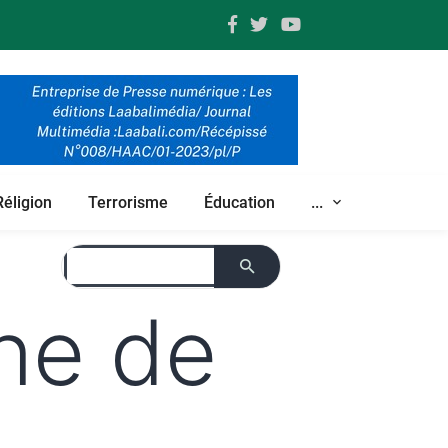
Réligion
Terrorisme
Éducation
...
e de