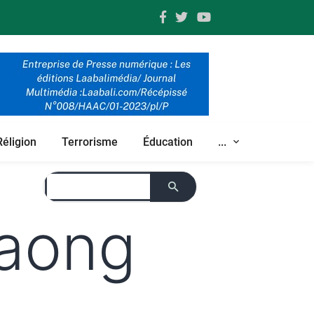
Réligion
Terrorisme
Éducation
...
paong