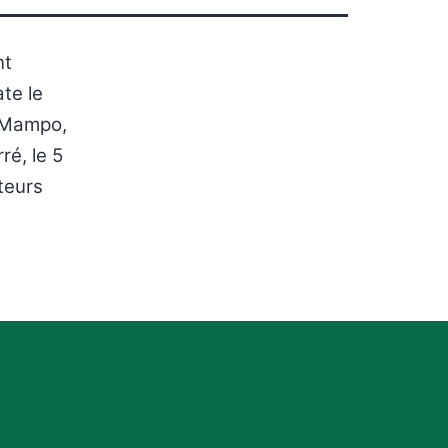
nt
te le
e Mampo,
é, le 5
cteurs