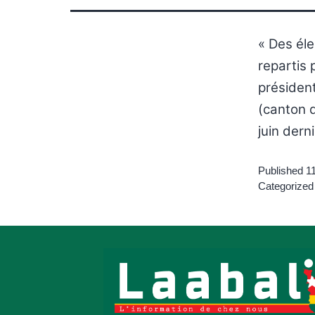
« Des éle
repartis 
présiden
(canton 
juin dern
Published
11
Categorized