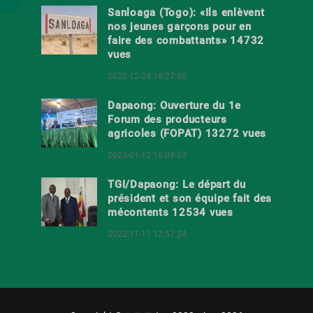
Sanloaga (Togo): «Ils enlèvent
nos jeunes garçons pour en
faire des combattants» 14732
vues
2022-12-24 18:27:30
Dapaong: Ouverture du 1e
Forum des producteurs
agricoles (FOPAT) 13272 vues
2023-01-12 18:04:53
TGI/Dapaong: Le départ du
président et son équipe fait des
mécontents 12534 vues
2022-11-11 12:57:24