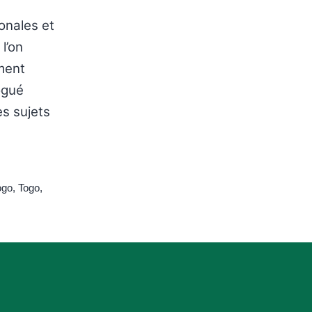
onales et
l’on
ement
ogué
es sujets
ogo
,
Togo
,