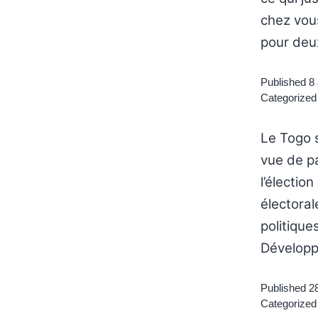
chez vous
pour deux
Published
8 
Categorized
Le Togo s
vue de pa
l’électio
électoral
politique
Développ
Published
2
Categorized