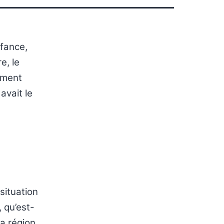
s
nfance,
e, le
ement
avait le
 situation
 qu’est-
la région,