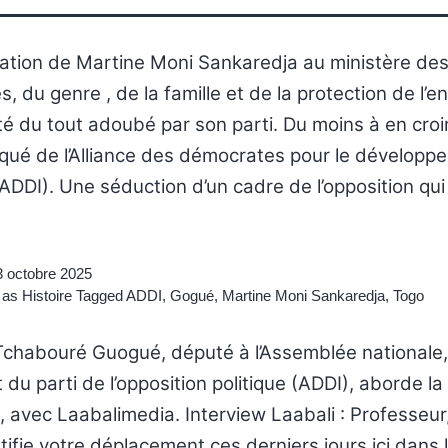
ation de Martine Moni Sankaredja au ministère de
és, du genre , de la famille et de la protection de l’e
té du tout adoubé par son parti. Du moins à en croir
ué de l’Alliance des démocrates pour le développ
(ADDI). Une séduction d’un cadre de l’opposition qui 
3 octobre 2025
 as
Histoire
Tagged
ADDI
,
Gogué
,
Martine Moni Sankaredja
,
Togo
Tchabouré Guogué, député à l’Assemblée nationale,
 du parti de l’opposition politique (ADDI), aborde la
, avec Laabalimedia. Interview Laabali : Professeur,
stifie votre déplacement ces derniers jours ici dans 