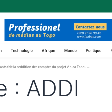
n
Technologie
Afrique
Monde
Politique
 foncières de son projet de culture du bambou ...
nts fait la reddition des comptes du projet Ablaa Fabou ...
e :
ADDI