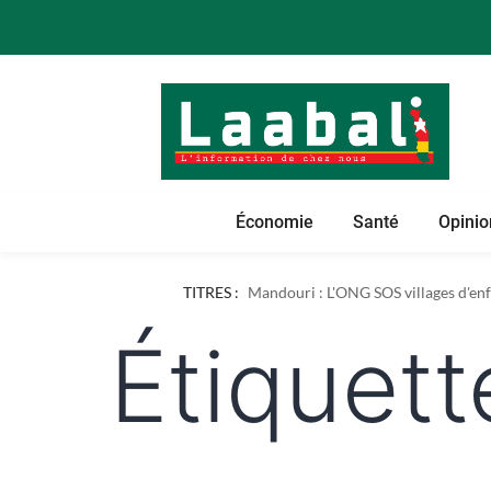
Économie
Santé
Opinio
Dapaong : l'ONG AREF pose les bases
TITRES :
Mandouri : L'ONG SOS villages d'enfa
Étiquett