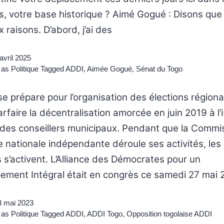
, votre base historique ? Aimé Gogué : Disons que 
 raisons. D’abord, j’ai des
avril 2025
 as
Politique
Tagged
ADDI
,
Aimée Gogué
,
Sénat du Togo
e prépare pour l’organisation des élections régiona
rfaire la décentralisation amorcée en juin 2019 à l’
n des conseillers municipaux. Pendant que la Commi
e nationale indépendante déroule ses activités, les 
s s’activent. L’Alliance des Démocrates pour un
ement Intégral était en congrès ce samedi 27 mai
8 mai 2023
 as
Politique
Tagged
ADDI
,
ADDI Togo
,
Opposition togolaise ADDI