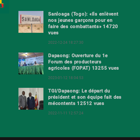
Sanloaga (Togo): «Ils enlèvent
nos jeunes garçons pour en
faire des combattants» 14720
vues
2022-12-24 18:27:30
Dapaong: Ouverture du 1e
Forum des producteurs
agricoles (FOPAT) 13255 vues
2023-01-12 18:04:53
TGI/Dapaong: Le départ du
président et son équipe fait des
mécontents 12512 vues
2022-11-11 12:57:24