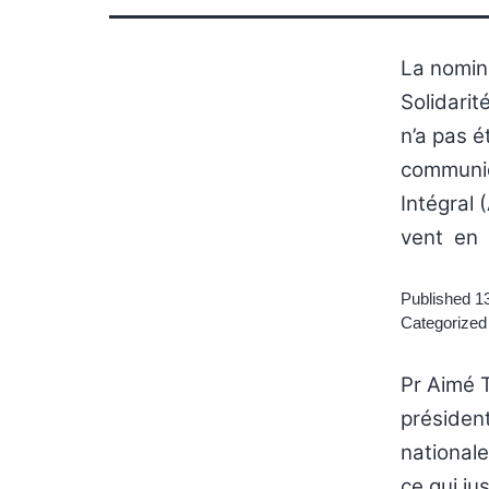
La nomin
Solidarit
n’a pas é
communiq
Intégral 
vent en
Published
1
Categorized
Pr Aimé 
président
nationale
ce qui ju