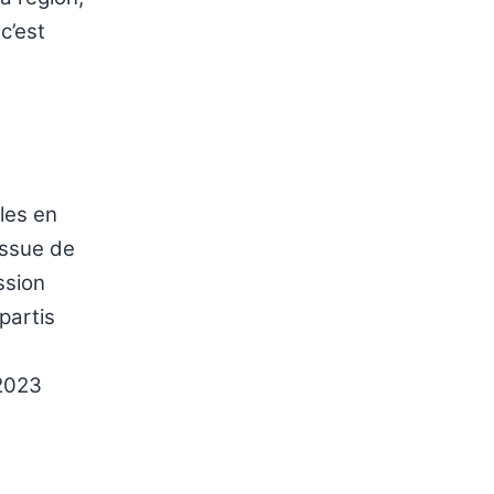
c’est
les en
issue de
ssion
partis
 2023