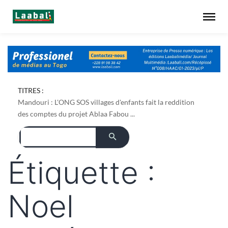
Dapaong : l'ONG AREF pose les bases foncières de son
TITRES :
projet de culture du bambou ...
Mandouri : L'ONG SOS villages d'enfants fait la reddition
des comptes du projet Ablaa Fabou ...
Étiquette :
Noel